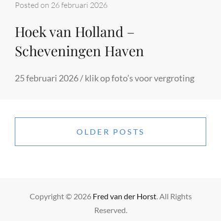
Posted on
26 februari 2026
Hoek van Holland –
Scheveningen Haven
25 februari 2026 / klik op foto’s voor vergroting
Posts
navigation
OLDER POSTS
Copyright © 2026
Fred van der Horst
. All Rights
Reserved.