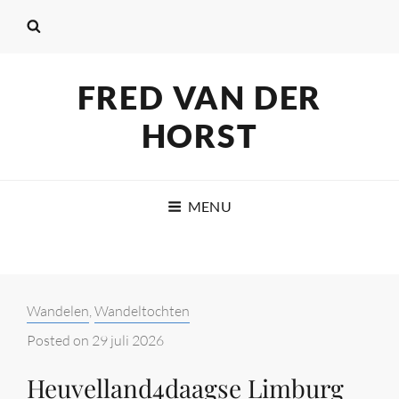
FRED VAN DER
HORST
MENU
Categories:
Wandelen
,
Wandeltochten
Posted on
29 juli 2026
Heuvelland4daagse Limburg