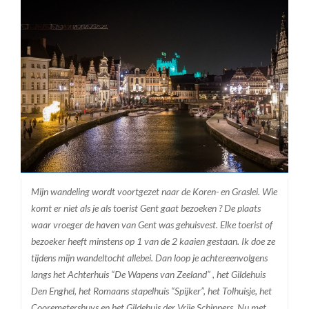
Mijn wandeling wordt voortgezet naar de Koren- en Graslei. Wie
komt er niet als je als toerist Gent gaat bezoeken ? De plaats
waar vroeger de haven van Gent was gehuisvest. Elke toerist of
bezoeker heeft minstens op 1 van de 2 kaaien gestaan. Ik doe ze
tijdens mijn wandeltocht allebei. Dan loop je achtereenvolgens
langs het Achterhuis “De Wapens van Zeeland” , het Gildehuis
Den Enghel, het Romaans stapelhuis “Spijker”, het Tolhuisje, het
Cooremetershuys en het Gildehuis der Vrije Schippers. Nu met