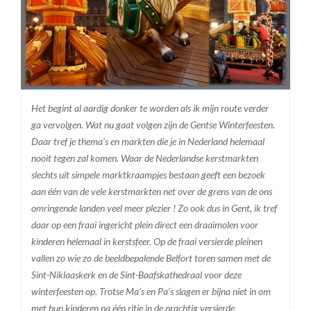
Het begint al aardig donker te worden als ik mijn route verder
ga vervolgen. Wat nu gaat volgen zijn de Gentse Winterfeesten.
Daar tref je thema’s en markten die je in Nederland helemaal
nooit tegen zal komen. Waar de Nederlandse kerstmarkten
slechts uit simpele marktkraampjes bestaan geeft een bezoek
aan één van de vele kerstmarkten net over de grens van de ons
omringende landen veel meer plezier ! Zo ook dus in Gent, ik tref
daar op een fraai ingericht plein direct een draaimolen voor
kinderen helemaal in kerstsfeer. Op de fraai versierde pleinen
vallen zo wie zo de beeldbepalende Belfort toren samen met de
Sint-Niklaaskerk en de Sint-Baafskathedraal voor deze
winterfeesten op. Trotse Ma’s en Pa’s slagen er bijna niet in om
met hun kinderen na één ritje in de prachtig versierde