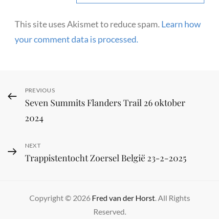
This site uses Akismet to reduce spam.
Learn how
your comment data is processed.
Post
Previous
PREVIOUS
Seven Summits Flanders Trail 26 oktober
Post
navigation
2024
Next
NEXT
Trappistentocht Zoersel België 23-2-2025
Post
Copyright © 2026
Fred van der Horst
. All Rights
Reserved.