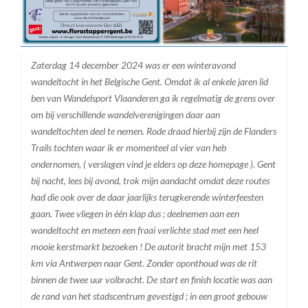
Zaterdag 14 december 2024 was er een winteravond
wandeltocht in het Belgische Gent. Omdat ik al enkele jaren lid
ben van Wandelsport Vlaanderen ga ik regelmatig de grens over
om bij verschillende wandelverenigingen daar aan
wandeltochten deel te nemen. Rode draad hierbij zijn de Flanders
Trails tochten waar ik er momenteel al vier van heb
ondernomen, ( verslagen vind je elders op deze homepage ). Gent
bij nacht, lees bij avond, trok mijn aandacht omdat deze routes
had die ook over de daar jaarlijks terugkerende winterfeesten
gaan. Twee vliegen in één klap dus ; deelnemen aan een
wandeltocht en meteen een fraai verlichte stad met een heel
mooie kerstmarkt bezoeken ! De autorit bracht mijn met 153
km via Antwerpen naar Gent. Zonder oponthoud was de rit
binnen de twee uur volbracht. De start en finish locatie was aan
de rand van het stadscentrum gevestigd ; in een groot gebouw