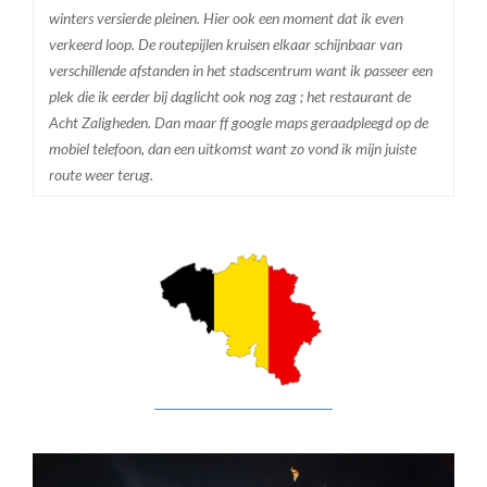
winters versierde pleinen. Hier ook een moment dat ik even
verkeerd loop. De routepijlen kruisen elkaar schijnbaar van
verschillende afstanden in het stadscentrum want ik passeer een
plek die ik eerder bij daglicht ook nog zag ; het restaurant de
Acht Zaligheden. Dan maar ff google maps geraadpleegd op de
mobiel telefoon, dan een uitkomst want zo vond ik mijn juiste
route weer terug.