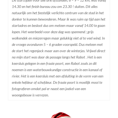
De starttijden voor alle drie afstanden, 6 – 9 – 12 km, was vanaf
14.30 en het finish bureau zou om 23.30 ! sluiten. Dit alles
natuurlijk om het feestelijk verlichte centrum van de stad in het
donker te kunnen bewonderen. Maar ik was ruim op tijd aan het
startadres en besloot dus om meteen maar vanaf 14.00 te gaan
lopen. Het weerbeeld voor deze dag was spannend ; grijs
wolkendek en miezerregen maar gelukkig niet al te veel wind. In
de vroege avonduren 5 – 6 graden voorspeld. Dus meteen met
de start het regenjack maar aan over de winterjas. Vrijwel direct
na mijn start was daar de passage langs het Rabot . Het is een
keersluis gelegen in een fraaie poort, een Rabot zoals ze dit
noemen is een waterbouwkundige constructie in een kanaal of
rivier. Het is een keersluis met een afsluiting in de vorm van een
enkele hefdeur of schofdeur. De fraaie poort is moeilijk mooi te
fotograferen omdat pal er naast een joekel van een
woongebouw is verrezen.