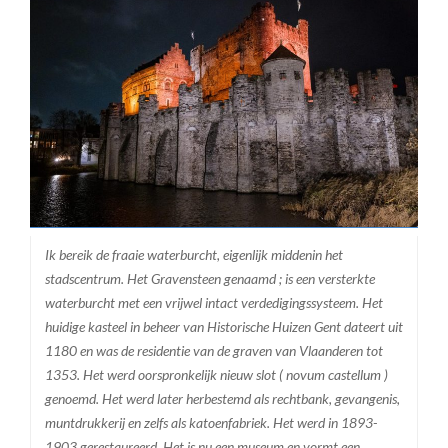
Ik bereik de fraaie waterburcht, eigenlijk middenin het
stadscentrum. Het Gravensteen genaamd ; is een versterkte
waterburcht met een vrijwel intact verdedigingssysteem. Het
huidige kasteel in beheer van Historische Huizen Gent dateert uit
1180 en was de residentie van de graven van Vlaanderen tot
1353. Het werd oorspronkelijk nieuw slot ( novum castellum )
genoemd. Het werd later herbestemd als rechtbank, gevangenis,
muntdrukkerij en zelfs als katoenfabriek. Het werd in 1893-
1903 gerestaureerd. Het is nu een museum en vormt een