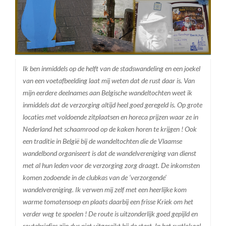
Ik ben inmiddels op de helft van de stadswandeling en een joekel
van een voetafbeelding laat mij weten dat de rust daar is. Van
mijn eerdere deelnames aan Belgische wandeltochten weet ik
inmiddels dat de verzorging altijd heel goed geregeld is. Op grote
locaties met voldoende zitplaatsen en horeca prijzen waar ze in
Nederland het schaamrood op de kaken horen te krijgen ! Ook
een traditie in België bij de wandeltochten die de Vlaamse
wandelbond organiseert is dat de wandelvereniging van dienst
met al hun leden voor de verzorging zorg draagt. De inkomsten
komen zodoende in de clubkas van de ‘verzorgende’
wandelvereniging. Ik verwen mij zelf met een heerlijke kom
warme tomatensoep en plaats daarbij een frisse Kriek om het
verder weg te spoelen ! De route is uitzonderlijk goed gepijld en
routebriefjes zijn dus niet uitgereikt bij de start. In het rustlokaal